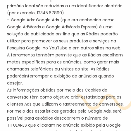
primário local são reduzidas a um identificador aleatório
(por exemplo, 12345.67890).
– Google
Ads
: Google
Ads
(que era conhecido como
Google
AdWords
e Google
AdWords
Express) é uma
solução de publicidade on-line que a
s Rádios poderão
utilizar para promover os seus produtos e serviços na
Pesquisa Google, no YouTube e em outros sites na web.
A ferramenta também permite que a
s Rádios
escolha
m
metas específicas para os anúncios, como gerar mais
chamadas telefônicas ou visitas ao site. A
s Rádios
poder
ão
interromper a exibição de anúncios quando
desejar.
As informações obtidas por meio dos Cookies de
conversão têm como objetivo criar estatísticas para os
clientes
Ads
que utilizam o rastreamento de conversões.
Por meio das estatísticas geradas pelo Google
Ads
, será
possível para a
s
Rádio
s
descobrir
em
o número de
TITULAR
ES
que clicaram no anúncio exibido pela Google