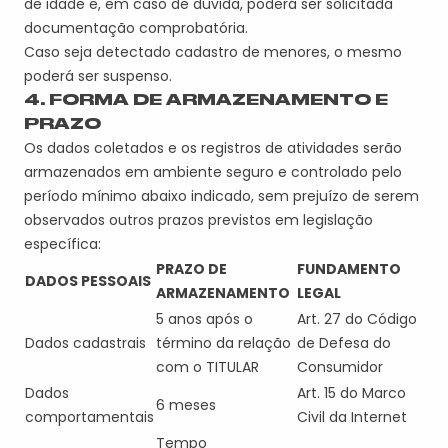
de idade
e, e
m caso de dúvida, poderá ser solicitada
documentação comprobatória
.
Caso seja d
etec
tado cadastro
de menores
, o mesmo
poderá ser
suspenso.
4. FORMA DE ARMAZENAMENTO E
PRAZO
Os dados coletados e os registros de atividades serão
armazenados em ambiente seguro e controlado pelo
período mínimo abaixo indicado, sem prejuízo de serem
observados outros prazos previstos em legislação
específica:
PRAZO DE
FUNDAMENTO
DADOS PESSOAIS
ARMAZENAMENTO
LEGAL
5 anos após o
Art. 27 do Código
Dados cadastrais
término da relação
de Defesa do
com o
TITULAR
Consumidor
Dados
Art. 15 do Marco
6 meses
comportamentais
Civil da Internet
Tempo