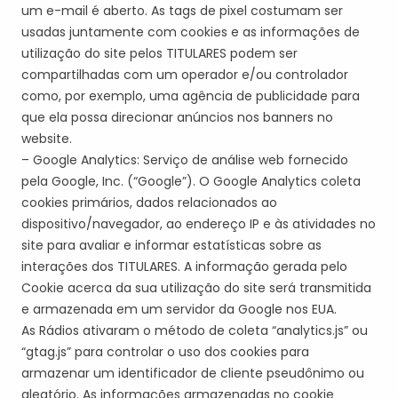
um e-mail é aberto. As
tags
de pixel costumam ser
usadas juntamente com cookies e as informações de
utilização do site pelos
TITULAR
ES
podem ser
compartilhadas com um operador e/ou controlador
como, por exemplo, uma agência de publicidade para
que ela possa direcionar anúncios nos banners no
website.
– Google
Analytics
: Serviço de análise web fornecido
pela Google, Inc. (“Google”). O Google
Analytics
coleta
cookies primários, dados relacionados ao
dispositivo/navegador, ao endereço IP e às atividades no
site para avaliar e informar estatísticas sobre as
interações dos
TITULAR
ES
. A informação gerada pelo
Cookie acerca da sua utilização do site será transmitida
e armazenada em um servidor da Google nos EUA.
A
s Rádios ativaram
o método de coleta “analytics.js” ou
“gtag.js” para controlar o uso dos cookies para
armazenar um identificador de cliente pseudônimo ou
aleatório. As informações armazenadas no cookie