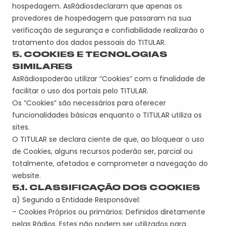
hospedagem.
A
s
Rádio
s
declara
m
que apenas os
provedores de hospedagem que passaram na sua
verificação de segurança e confiabilidade realizarão o
tratamento dos dados pessoais do
TITULAR
.
5. COOKIES E TECNOLOGIAS
SIMILARES
A
s
Rádio
s
pode
r
ão
utilizar “Cookies” com a finalidade de
facilitar o uso dos portais pelo
TITULAR
.
Os “Cookies” são necessários para oferecer
funcionalidades básicas enquanto o
TITULAR
utiliza o
s
sites.
O
TITULAR
se declara ciente de que, ao bloquear o uso
de Cookies, alguns
recursos
poderão ser, parcial ou
totalmente, afetados e comprometer a navegação do
website.
5.1. CLASSIFICAÇÃO DOS COOKIES
a) Segundo a Entidade Responsável:
– Cookies Próprios
ou primários
: Definidos diretamente
pela
s Rádios
.
Estes não podem ser utilizados para