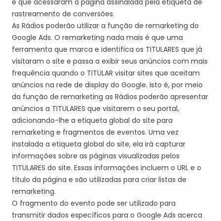
e que acessaram a página assinalada pela etiqueta de
rastreamento de conversões.
A
s Rádios poderão
utilizar a função de remarketing do
Google
Ads
. O remarketing nada mais é que uma
ferramenta que marca e identifica os
TITULAR
ES
que já
visitaram o site e passa a exibir seus anúncios com mais
frequência quando o
TITULAR
visitar sites que aceitam
anúncios na rede de display do Google. Isto é, por meio
da função de remarketing
a
s Rádios poderão
apresentar
anúncios a
TITULAR
ES
que visitar
e
m o seu
portal,
adicionando-lhe a etiqueta global do site para
remarketing e fragmentos de eventos. Uma vez
instalada a etiqueta global do site, ela irá
capturar
informações sobre as páginas visualizadas pelos
TITULAR
ES
do site. Essas informações incluem o URL e o
título da página e são utilizadas para criar listas de
remarketing.
O fragmento do evento pode ser utilizado para
transmitir dados específicos para o Google
Ads
acerca