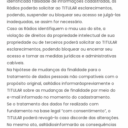
identificada falsidade de informações cadastradas, a
s
Rádios poderão
solicitar ao
TITULAR
esclarecimentos,
podendo, suspender ou bloquear seu acesso se julgá-las
inadequadas, se assim for necessário.
Caso
a
s
Rádio
s
identifique
m
o mau uso do site, a
violação de direitos da propriedade intelectual de sua
propriedade ou de terceiros poderá solicitar ao
TITULAR
esclarecimentos, podendo bloquear ou encerrar seu
acesso e tomar as medidas jurídicas e administrativas
cabíveis.
Na hipótese de mudanças da finalidade para o
tratamento de dados pessoais não compatíveis com o
propósito original, a
s
Rádio
s
informar
ão
previamente o
TITULAR
sobre as mudanças de finalidade por meio do
e-mail informado no momento do cadastramento.
Se o tratamento dos dados for realizado com
fundamento na base legal “com consentimento”, o
TITULAR
poderá revogá-lo caso discorde das alterações.
No mesmo ato, a
s
Rádio
s
i
nformar
ão
as consequências