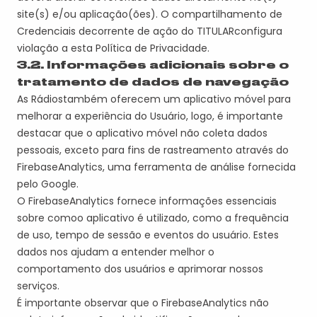
site(s) e/ou aplicação(
ões
). O compartilhamento de
Credenciais decorrente de ação do
TITULAR
configura
violação a esta Política de Privacidade.
3.2. Informações adicionais sobre o
tratamento de dados de navegação
A
s
Rádio
s
também oferece
m
um aplicativo móvel para
melhorar a experiência do Usuário, logo, é importante
destacar que o aplicativo móvel não coleta dados
pessoais, exceto para fins de rastreamento através do
Firebase
Analytics
, uma ferramenta de análise fornecida
pelo Google.
O
Firebase
Analytics
fornece informações essenciais
sobre como
o aplicativo é utilizado, como a frequência
de uso, tempo de sessão e eventos do usuário. Estes
dados nos ajudam a entender melhor o
comportamento dos usuários e aprimorar nossos
serviços.
É importante observar que o
Firebase
Analytics
não