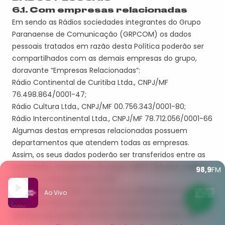
6.
1. Com empresas relacionadas
Em sendo a
s Rádios
sociedades integrantes do Grupo
Paranaense de Comunicação (GRPCOM) os dados
pessoais tratados em razão desta Política poderão ser
compartilhados com as demais empresas do grupo,
doravante “Empresas Relacionadas”:
Rádio Continental de Curitiba Ltda., CNPJ/MF
76.498.864/0001-47
;
Rádio Cultura Ltda., CNPJ/MF 00.756.343/0001-80
;
Rádio Intercontine
n
tal Ltda., CNPJ/MF 78.712.056/0001-66
Algumas destas empresas relacionadas possuem
departamentos que atendem todas as empresas.
Assim, os seus dados poderão ser transferidos entre as
sociedades integrantes do grupo GRPCOM para melhor
98,9
FM
prestar os Serviços para Você.
Seus dados também poderão ser utilizados por estas
Ao Vivo
Empresas Relacionadas para (i) identificar produtos e
serviços que possam ser do interesse do usuário; (
ii
)