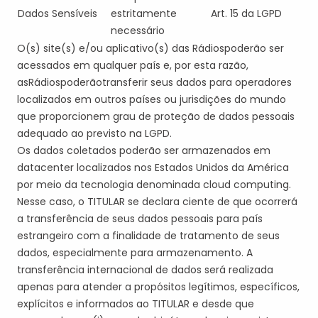
Dados Sensíveis
estritamente
Art. 15 da LGPD
necessário
O(s) site(s)
e/ou aplicativo
(s)
da
s
Rádio
s
poderão ser
acessados em qualquer país e, por esta razão,
a
s
Rádio
s
poder
ão
transferir seus dados
para operadores
localizados em outros países ou jurisdições do mundo
que proporcionem grau de proteção de dados pessoais
adequado ao previsto na LGPD.
Os dados coletados poderão ser armazenados em
datacenter localizados nos Estados Unidos da América
por meio da tecnologia denominada
cloud
computing
.
Nesse caso, o
TITULAR
se declara ciente de que ocorrerá
a transferência de seus dados pessoais para país
estrangeiro com a finalidade de tratamento de seus
dados, especialmente para armazenamento. A
transferência internacional de dados será realizada
apenas para atender a propósitos legítimos, específicos,
explícitos e informados ao
TITULAR
e desde que