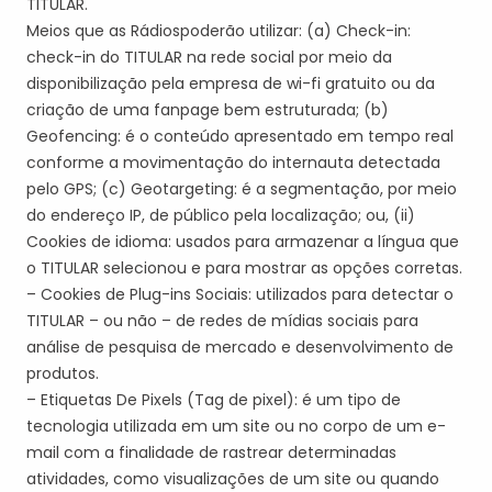
TITULAR
.
Meios que a
s Rádios
poderão u
tilizar: (a) Check-in:
check-in do
TITULAR
na rede social por meio da
disponibilização pela empresa de
wi-fi
gratuito ou da
criação de uma fanpage bem estruturada; (b)
Geofencing
: é o conteúdo apresentado em tempo real
conforme a movimentação do internauta detectada
pelo GPS; (c)
Geotargeting
: é a segmentação, por meio
do endereço IP, de público pela localização; ou, (
ii
)
Cookies de idioma: usados para armazenar a língua que
o
TITULAR
selecionou e para mostrar as opções corretas.
– Cookies de Plug-ins Sociais: utilizados para detectar o
TITULAR
– ou não – de redes de mídias sociais para
análise de pesquisa de mercado e desenvolvimento de
produtos.
– Etiquetas De Pixels (
Tag
de pixel): é um tipo de
tecnologia utilizada em um site ou no corpo de um e-
mail com a finalidade de rastrear determinadas
atividades, como visualizações de um site ou quando