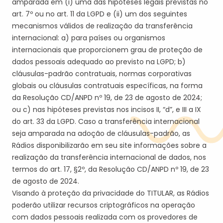
amparada em (i) uma das hipóteses legais previstas no
art. 7º ou no art. 11 da LGPD e (
ii
) um dos seguintes
mecanismos válidos de realização da transferência
internacional: a) para países ou organismos
internacionais que proporcionem grau de proteção de
dados pessoais adequado ao previsto na LGPD; b)
cláusulas-padrão contratuais, normas corporativas
globais ou cláusulas contratuais específicas, na forma
da Resolução CD/ANPD nº 19, de 23 de agosto de 2024;
ou c) nas hipóteses previstas nos incisos II, “d”, e III a IX
do art. 33 da LGPD. Caso a transferência internacional
seja amparada na adoção de cláusulas-padrão, a
s
Rádios
disponibilizar
ão
em seu site informações sobre a
realização da transferência internacional de dados, nos
termos do art. 17, §2º, da Resolução CD/ANPD nº 19, de 23
de agosto de 2024.
Visando à proteção da privacidade do
TITULAR
,
a
s Rádios
poder
ão
utilizar recursos criptográficos na operação
com dados pessoais realizada com os provedores de