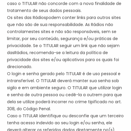
caso o
TITULAR
não concorde com a nova finalidade de
tratamento de seus dados pessoais.
O
s
site
s
da
s
Rádio
s
pode
m
conter links para outros sites
que não são de sua responsabilidade.
As Rádios n
ão
controla
m
estes sites e não
são responsáveis
, sem se
limitar, por seu conteúdo, segurança e/ou práticas de
privacidade. Se o
TITULAR
seguir um link que não
seja
m
da
s
Rádio
s,
recomenda-se a leitura da política de
privacidade dos sites e/ou aplicativos para os quais foi
direcionado.
O login e senha gerado pelo
TITULAR
é de uso pessoal e
intransferível. O
TITULAR
deverá manter sua senha sob
sigilo e em ambiente seguro. O
TITULAR
que utilizar login
e senha de outra pessoa ou cedê-la a outrem para que
dela se utilize poderá incorrer no crime tipificado no art.
308, do Código Penal.
Caso o
TITULAR
identifique ou desconfie que um terceiro
tenha acesso indevido ao seu login e/ou senha, ele
deverá alterar os referidos dados diretamente no(s)