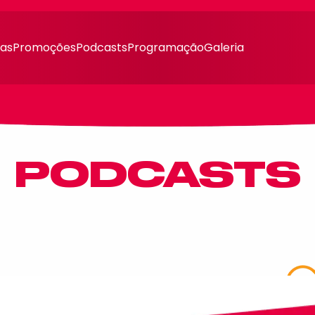
ias
Promoções
Podcasts
Programação
Galeria
PODCASTS