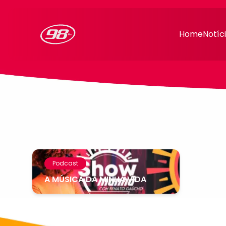
98FM Curitiba
Home
Notíc
Podcast
A MÚSICA DA MINHA VIDA