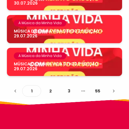
30.07.2026
A Música da Minha Vida
MÚSICA DA MINHA VIDA 08H30 2ª EDIÇÃO –
29.07.2026
A Música da Minha Vida
MÚSICA DA MINHA VIDA 07H30 1ª EDIÇÃO –
29.07.2026
1
2
3
55
More pages