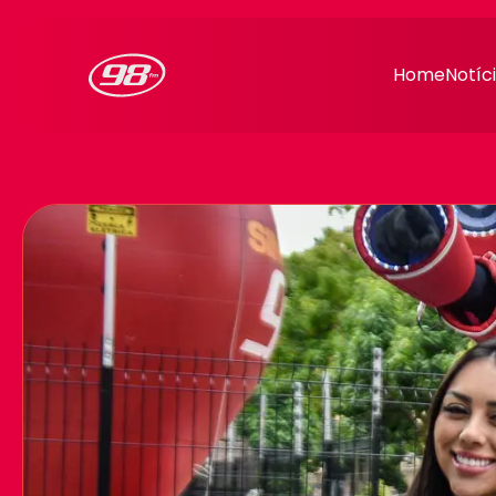
98FM Curitiba
Home
Notíc