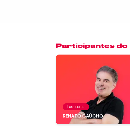
Participantes do
Locutores
RENATO GAÚCHO