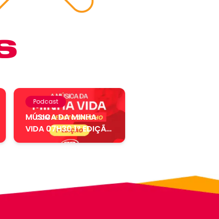
S
Podcast
MÚSICA DA MINHA
VIDA 07H30 1ª EDIÇÃO
– 04.08....