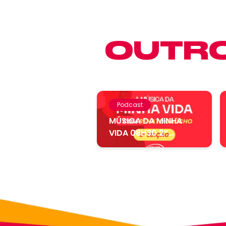
OUTRO
Podcast
MÚSICA DA MINHA
VIDA 08H30 2ª
EDIÇÃO – 05.08....