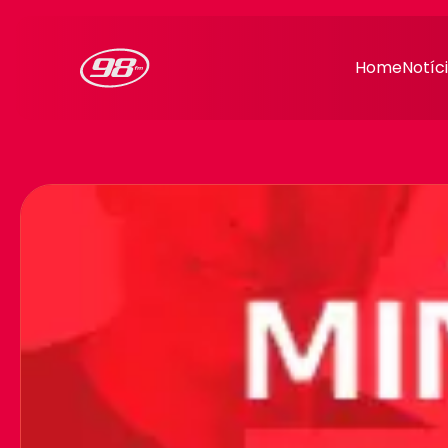
98FM Curitiba
Home
Notíc