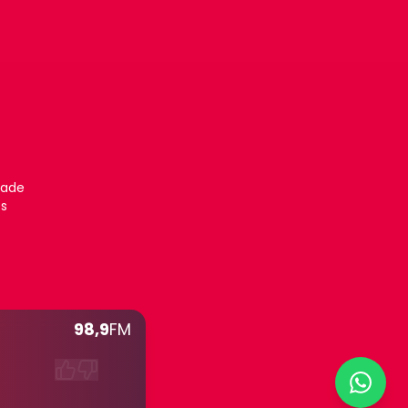
dade
es
98,9
FM