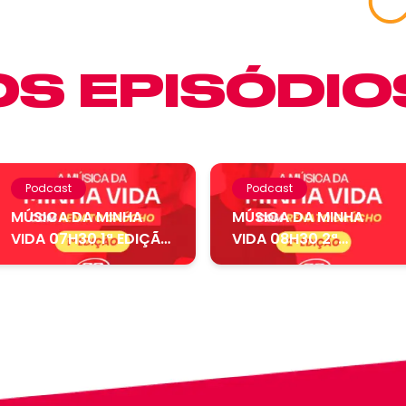
S EPISÓDIO
Podcast
Podcast
MÚSICA DA MINHA
MÚSICA DA MINHA
VIDA 07H30 1ª EDIÇÃO
VIDA 08H30 2ª
– 05.08....
EDIÇÃO – 04.08....